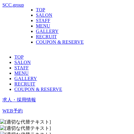
SCC.group
TOP
SALON
STAFF
MENU
GALLERY
RECRUIT
COUPON & RESERVE
TOP
SALON
STAFF
MENU
GALLERY
RECRUIT
COUPON & RESERVE
求人・採用情報
WEB予約