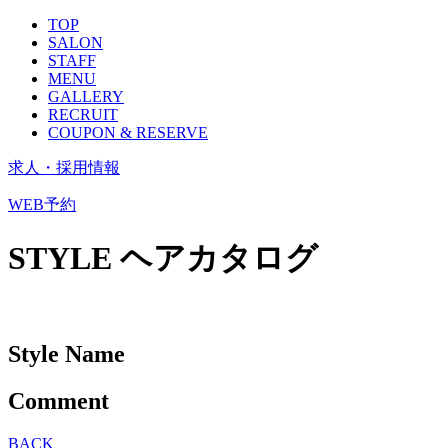
TOP
SALON
STAFF
MENU
GALLERY
RECRUIT
COUPON & RESERVE
求人・採用情報
WEB予約
STYLE
ヘアカタログ
Style Name
Comment
BACK