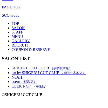
PAGE TOP
SCC.group
TOP
SALON
STAFF
MENU
GALLERY
RECRUIT
COUPON & RESERVE
SALON LIST
SHIGERU CUT CLUB
（伊勢駅前店）
lag by SHIGERU CUT CLUB
（神田久志本店）
NoAH
coeur
（明和店）
CEEK NO.4
（松阪店）
©SHIGERU CUT CLUB