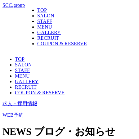
SCC.group
TOP
SALON
STAFF
MENU
GALLERY
RECRUIT
COUPON & RESERVE
TOP
SALON
STAFF
MENU
GALLERY
RECRUIT
COUPON & RESERVE
求人・採用情報
WEB予約
NEWS
ブログ・お知らせ