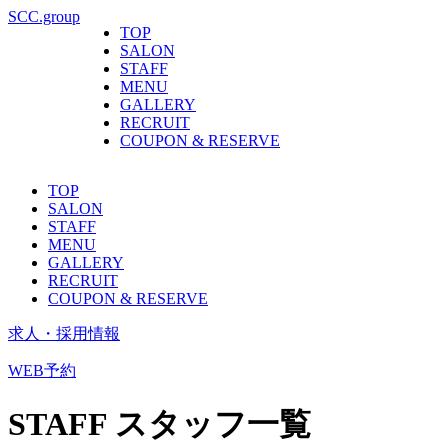
SCC.group
TOP
SALON
STAFF
MENU
GALLERY
RECRUIT
COUPON & RESERVE
TOP
SALON
STAFF
MENU
GALLERY
RECRUIT
COUPON & RESERVE
求人・採用情報
WEB予約
STAFF
スタッフ一覧